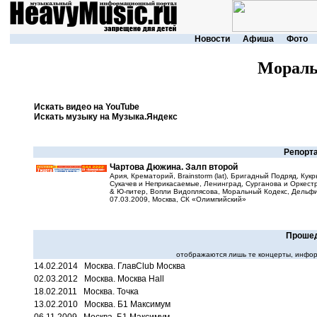
Новости
Афиша
Фото
Мораль
Искать видео на YouTube
Искать музыку на Музыка.Яндекс
Репорта
Чартова Дюжина. Залп второй
Ария, Крематорий, Brainstorm (lat), Бригадный Подряд, Кук
Сукачев и Неприкасаемые, Ленинград, Сурганова и Оркест
& Ю-питер, Вопли Видоплясова, Моральный Кодекс, Дельфи
07.03.2009, Москва, СК «Олимпийский»
Прошед
отображаются лишь те концерты, инфор
14.02.2014 Москва. ГлавClub Москва
02.03.2012 Москва. Москва Hall
18.02.2011 Москва. Точка
13.02.2010 Москва. Б1 Максимум