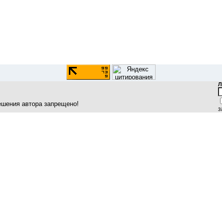
Л
ешения автора запрещено!
з