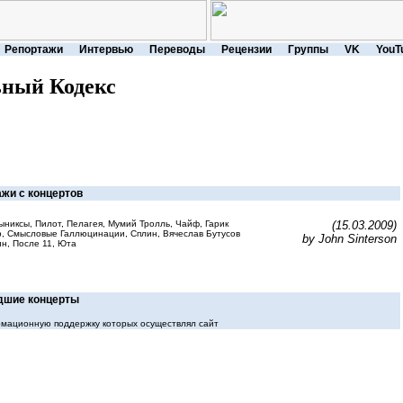
Репортажи
Интервью
Переводы
Рецензии
Группы
VK
YouT
ный Кодекс
жи с концертов
рыниксы, Пилот, Пелагея, Мумий Тролль, Чайф, Гарик
(15.03.2009)
р, Смысловые Галлюцинации, Сплин, Вячеслав Бутусов
by John Sinterson
н, После 11, Юта
шие концерты
мационную поддержку которых осуществлял сайт