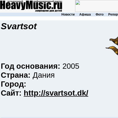
Новости
Афиша
Фото
Репор
Svartsot
Год основания:
2005
Страна:
Дания
Город:
Сайт:
http://svartsot.dk/