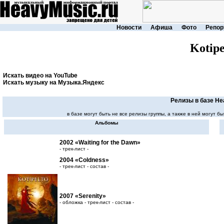
Новости
Афиша
Фото
Репор
Kotipe
Искать видео на YouTube
Искать музыку на Музыка.Яндекс
Релизы в базе He
в базе могут быть не все релизы группы, а также в ней могут
Альбомы
2002 «Waiting for the Dawn»
- трек-лист -
2004 «Coldness»
- трек-лист - состав -
2007 «Serenity»
- обложка - трек-лист - состав -