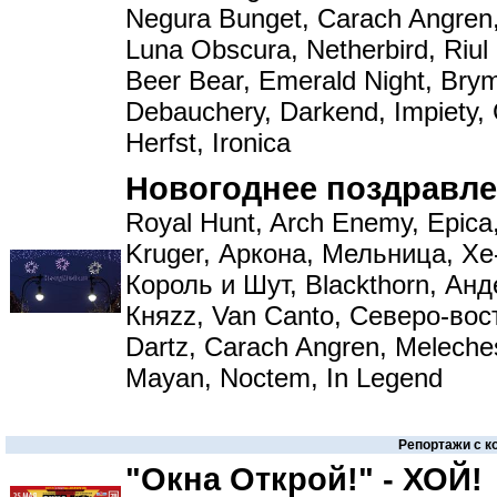
Negura Bunget, Carach Angren, 
Luna Obscura, Netherbird, Riul
Beer Bear, Emerald Night, Brym
Debauchery, Darkend, Impiety,
Herfst, Ironica
Новогоднее поздравле
Royal Hunt, Arch Enemy, Epica
Kruger, Аркона, Мельница, Xe
Король и Шут, Blackthorn, Анде
Княzz, Van Canto, Северо-вос
Dartz, Carach Angren, Meleche
Mayan, Noctem, In Legend
Репортажи с к
"Окна Открой!" - ХОЙ!