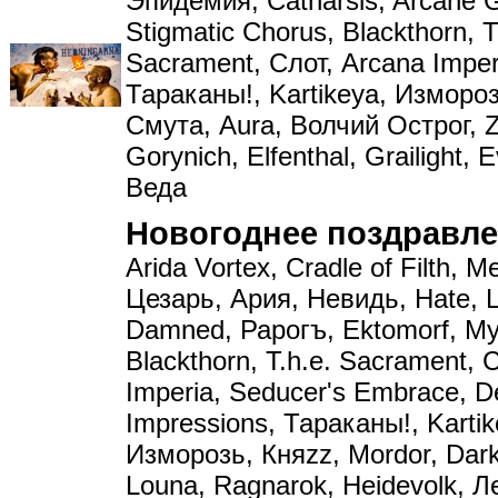
Эпидемия, Catharsis, Arcane Gr
Stigmatic Chorus, Blackthorn, T
Sacrament, Слот, Arcana Imper
Тараканы!, Kartikeya, Измороз
Смута, Aura, Волчий Острог,
Gorynich, Elfenthal, Grailight, E
Веда
Новогоднее поздравле
Arida Vortex, Cradle of Filth, 
Цезарь, Ария, Невидь, Hate, L
Damned, Рарогъ, Ektomorf, My
Blackthorn, T.h.e. Sacrament, 
Imperia, Seducer's Embrace, De
Impressions, Тараканы!, Kartik
Изморозь, Княzz, Mordor, Dark
Louna, Ragnarok, Heidevolk, Л