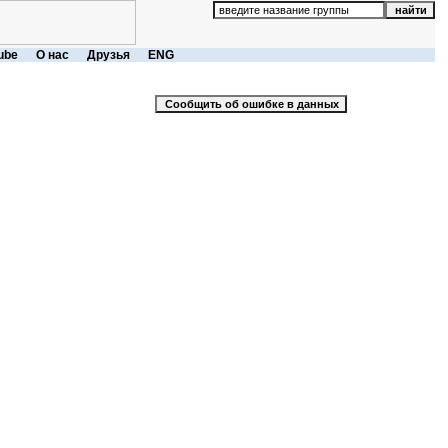
ube
О нас
Друзья
ENG