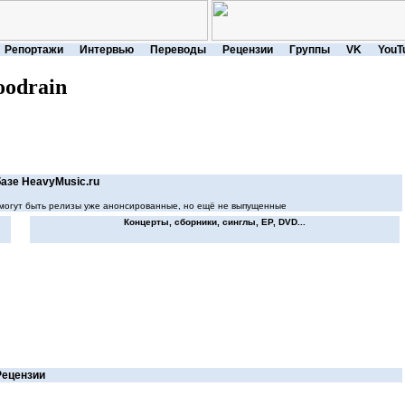
Репортажи
Интервью
Переводы
Рецензии
Группы
VK
YouT
oodrain
азе HeavyMusic.ru
ей могут быть релизы уже анонсированные, но ещё не выпущенные
Концерты, сборники, синглы, EP, DVD...
Рецензии