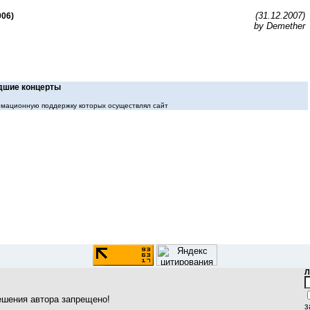
(31.12.2007)
006)
by Demether
шие концерты
мационную поддержку которых осуществлял сайт
Л
ешения автора запрещено!
з