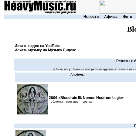
Новости
Афиша
Фото
Bl
Искать видео на YouTube
Искать музыку на Музыка.Яндекс
Релизы в б
в базе могут быть не все релизы группы, а также в н
Альбомы
2006 «Bloodrain III: Nomen Nostrum Legio»
- обложка - трек-лист - состав -