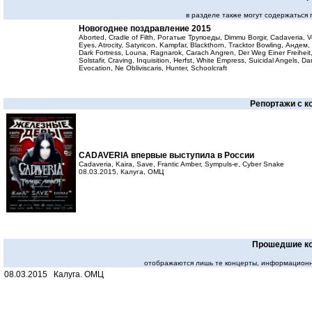
в разделе также могут содержаться
Новогоднее поздравление 2015
Aborted, Cradle of Filth, Рогатые Трупоеды, Dimmu Borgir, Cadaveria, Ve
Eyes, Atrocity, Satyricon, Kampfar, Blackthorn, Tracktor Bowling, Андем, 
Dark Fortress, Louna, Ragnarok, Carach Angren, Der Weg Einer Freiheit
Solstafir, Craving, Inquisition, Herfst, White Empress, Suicidal Angels, Da
Evocation, Ne Obliviscaris, Hunter, Schoolcraft
Репортажи с к
CADAVERIA впервые выступила в России
Cadaveria, Kaira, Save, Frantic Amber, Sympuls-e, Cyber Snake
08.03.2015, Калуга, ОМЦ
Прошедшие к
отображаются лишь те концерты, информационн
08.03.2015 Калуга. ОМЦ