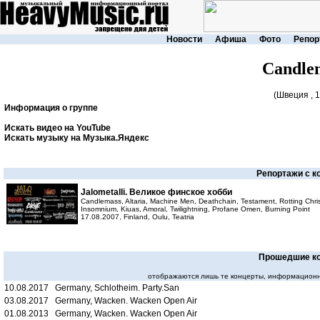
Новости
Афиша
Фото
Репор
Candle
(Швеция , 
Информация о группе
Искать видео на YouTube
Искать музыку на Музыка.Яндекс
Репортажи с к
Jalometalli. Великое финское хобби
Candlemass, Altaria, Machine Men, Deathchain, Testament, Rotting Christ
Insomnium, Kiuas, Amoral, Twilightning, Profane Omen, Burning Point
17.08.2007, Finland, Oulu, Teatria
Прошедшие к
отображаются лишь те концерты, информационн
10.08.2017 Germany, Schlotheim. Party.San
03.08.2017 Germany, Wacken. Wacken Open Air
01.08.2013 Germany, Wacken. Wacken Open Air