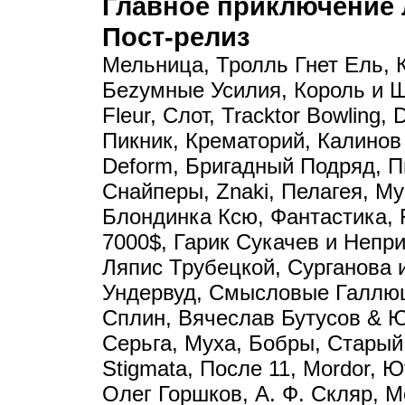
Главное приключение 
Пост-релиз
Мельница, Тролль Гнет Ель, 
Беzумные Усилия, Король и Ш
Fleur, Слот, Tracktor Bowling, 
Пикник, Крематорий, Калинов
Deform, Бригадный Подряд, П
Снайперы, Znaki, Пелагея, М
Блондинка Ксю, Фантастика, F
7000$, Гарик Сукачев и Непр
Ляпис Трубецкой, Сурганова 
Ундервуд, Смысловые Галлю
Сплин, Вячеслав Бутусов & Ю
Серьга, Муха, Бобры, Старый
Stigmata, После 11, Mordor, Ю
Олег Горшков, А. Ф. Скляр, М