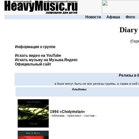
Новости
Афиша
Фото
Diary
(Гер
Информация о группе
Искать видео на YouTube
Искать музыку на Музыка.Яндекс
Официальный сайт
Релизы в б
в базе могут быть не все релизы группы, а также в н
Альбомы
1994 «Cholymelan»
- обложка - трек-лист - состав -