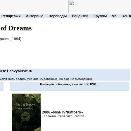
Репортажи
Интервью
Переводы
Рецензии
Группы
VK
YouT
 of Dreams
мания , 1994)
азе HeavyMusic.ru
ей могут быть релизы уже анонсированные, но ещё не выпущенные
Концерты, сборники, синглы, EP, DVD...
2006 «Nine in Numbers»
- обложка - трек-лист - состав -