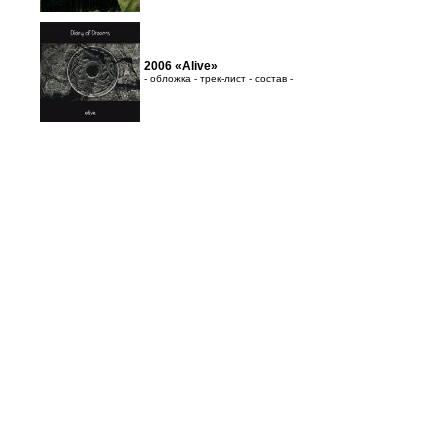
2006 «Alive»
- обложка - трек-лист - состав -