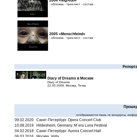
2004 «Nigredo»
- обложка - трек-лист - состав -
2005 «Menschfeind»
- обложка - трек-лист - состав -
Репорта
Diary of Dreams в Москве
Diary of Dreams
22.05.2009, Москва, Точка
Прошед
отображаются лишь те концерты, инфор
09.02.2020 Санкт-Петербург. Opera Concert Club
10.08.2019 Hildesheim, Germany. M´era Luna Festival
04.02.2018 Санкт-Петербург. Aurora Concert Hall
06.03.2016 Москва. Volta