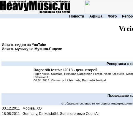
Новости
Афиша
Фото
Репор
Vrei
Искать видео на YouTube
Искать музыку на Музыка.Яндекс
Репортажи с к
Ragnarök festival 2013 - день второй
Riger, Vreid, Solefald, Helrunar, Carpathian Forest, Nocte Obducta, Menhi
Rabenwolf
06.04.2013, Germany, Lichtenfels, Ragnarök festival
Прошедшие к
отображаются лишь те концерты, информационн
03.12.2011 Москва. XO
18.08.2011 Germany, Dinkelsbühl. Summerbreeze Open Air