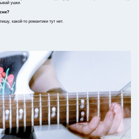
рывай ушки.
есни?
шу, какой-то романтики тут нет.