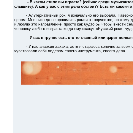
- В каком стиле вы играете? (сейчас среди музыкантов
слышите). А как у вас с этим дела обстоят? Есть ли какой-т
- Альтернативный рок, я изначально его выбрала. Наверное э
целом. Мне никогда не нравились рамки в творчестве, поэтому д
и люблю это направление, просто как будто бы чтобы внести себ
человеку любого возраста когда ему скажут «Русский рок». Буде
- У вас в группе есть кто-то главный или царит полна
- У нас анархия хахаха, хотя я стараюсь конечно за всем сл
чувствовали себя лидером своего инструмента, своего дела.