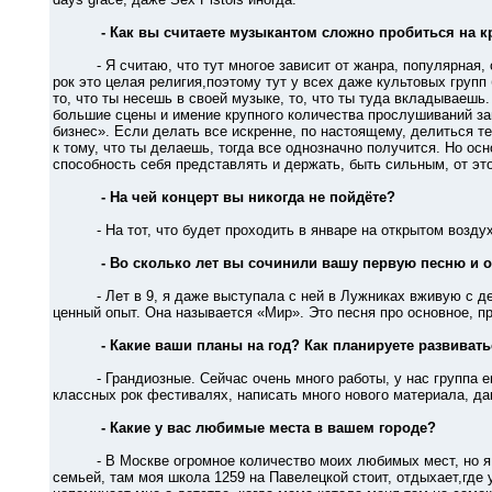
- Как вы считаете музыкантом сложно пробиться на к
- Я считаю, что тут многое зависит от жанра, популярная, с
рок это целая религия,поэтому тут у всех даже культовых групп 
то, что ты несешь в своей музыке, то, что ты туда вкладываешь
большие сцены и имение крупного количества прослушиваний за
бизнес». Если делать все искренне, по настоящему, делиться т
к тому, что ты делаешь, тогда все однозначно получится. Но осн
способность себя представлять и держать, быть сильным, от это
- На чей концерт вы никогда не пойдёте?
- На тот, что будет проходить в январе на открытом воздухе 
- Во сколько лет вы сочинили вашу первую песню и 
- Лет в 9, я даже выступала с ней в Лужниках вживую с дет
ценный опыт. Она называется «Мир». Это песня про основное, пр
- Какие ваши планы на год? Как планируете развиват
- Грандиозные. Сейчас очень много работы, у нас группа еще
классных рок фестивалях, написать много нового материала, да
- Какие у вас любимые места в вашем городе?
- В Москве огромное количество моих любимых мест, но я оч
семьей, там моя школа 1259 на Павелецкой стоит, отдыхает,где