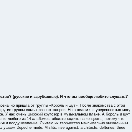
ство? (русские и зарубежные). И что вы вообще любите слушать?
начно пришла от группы «Король и шут». После знакомства с этой
другие группы самых разных жанров. Но в целом я с уверенностью могу
же. У нас очень широкий кругозор в музыкальном плане. А Король и шут
ню любого из 14 альбомов, обожаю ходить на концерты, потому что
 себя и воодушевление. Считаю их творчество максимально уникальным
шаем Depeche mode, Misfits, rise against, architects, deftones, three