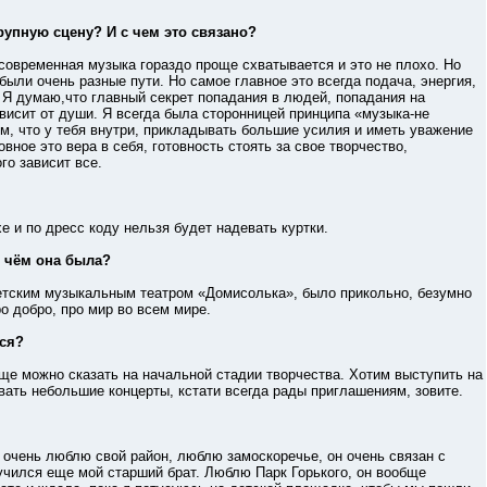
рупную сцену? И с чем это связано?
овременная музыка гораздо проще схватывается и это не плохо. Но
были очень разные пути. Но самое главное это всегда подача, энергия,
. Я думаю,что главный секрет попадания в людей, попадания на
висит от души. Я всегда была сторонницей принципа «музыка-не
ем, что у тебя внутри, прикладывать большие усилия и иметь уважение
овное это вера в себя, готовность стоять за свое творчество,
го зависит все.
и по дресс коду нельзя будет надевать куртки.
о чём она была?
ским музыкальным театром «Домисолька», было прикольно, безумно
о добро, про мир во всем мире.
ься?
 можно сказать на начальной стадии творчества. Хотим выступить на
вать небольшие концерты, кстати всегда рады приглашениям, зовите.
ень люблю свой район, люблю замоскоречье, он очень связан с
 учился еще мой старший брат. Люблю Парк Горького, он вообще