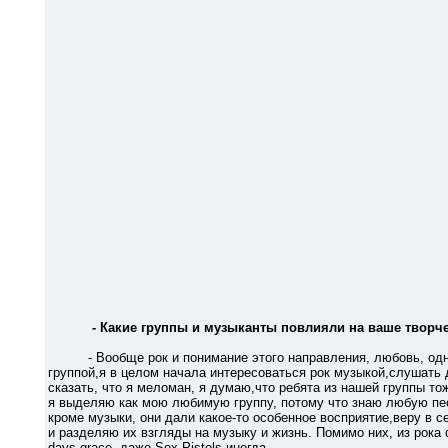
- Какие группы и музыканты повлияли на ваше творче
- Вообще рок и понимание этого направления, любовь, одноз
группой,я в целом начала интересоваться рок музыкой,слушать 
сказать, что я меломан, я думаю,что ребята из нашей группы то
я выделяю как мою любимую группу, потому что знаю любую пес
кроме музыки, они дали какое-то особенное восприятие,веру в
и разделяю их взгляды на музыку и жизнь. Помимо них, из рока слу
days grace, даже Sex Pistols иногда.