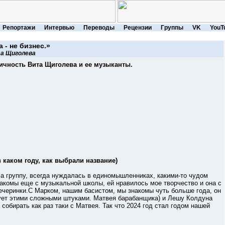
Репортажи
Интервью
Переводы
Рецензии
Группы
VK
YouT
 - не бизнес.»
а Щиголева
ичность Вита Щиголева и ее музыканты.
 каком году, как выбрали название)
руппу, всегда нуждалась в единомышленниках, какими-то чудом
акомы еще с музыкальной школы, ей нравилось мое творчество и она с
черинки.С Марком, нашим басистом, мы знакомы чуть больше года, он
дует этими сложными штуками. Матвея барабанщика) и Лешу Колдуна
 собирать как раз таки с Матвея. Так что 2024 год стал годом нашей