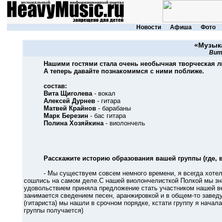
Новости
Афиша
Фото
«Музыка
Вит
Нашими гостями стала очень необычная творческая л
А теперь давайте познакомимся с ними поближе.
состав:
Вита Щиголева
- вокал
Алексей Дурнев
- гитара
Матвей Крайнов
- барабаны
Марк Березин
- бас гитара
Полина Хозяйкина
- виолончель
Расскажите историю образования вашей группы (где, в
- Мы существуем совсем немного времени, я всегда хотела г
сошлись на самом деле.С нашей виолончелисткой Полкой мы зн
удовольствием приняла предложение стать участником нашей ве
занимается сведением песен, аранжировкой и в общем-то заве
(гитариста) мы нашли в срочном порядке, кстати группу я начала
группы получается)