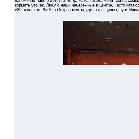
напоминает мне о детстве, когда мама катала меня там на само
кормить уточек. Люблю наши набережные в центре, часто катаю
с30 аххаахах. Люблю Остров мечты, где аттракционы, ну и Макд