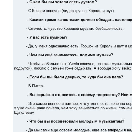
- С кем бы вы хотели спеть дуэтом?
- С Князем конечно (лидер группы Король и шут)
- Какими тремя качествами должен обладать настоящ
- Смелость, чувство хорошей музыки, безбашенность.
- У вас есть кумиры?
- Да, у меня однозначно есть. Горшок из Король и шут и мо
- Чем вы ещё занимаетесь, помимо музыки?
- Чтобы глобально нет. Учеба конечно, но тоже музыкальная
подругой), люблю с семьей тоже отдыхать. А вообще хочу вейкс
- Если бы вы были дверью, то куда бы она вела?
- В Питер.
- Вы серьёзно относитесь к своему творчеству? Или 
- Это самое ценное и важное, что у меня есть, конечно серьез
я уже очень рано поняла, чем хочу заниматься по жизни, сомне
Щиголева»
- Что бы вы посоветовали молодым музыкантам?
- Да мы сами еще совсем молодые, еще все впереди я надеюсь.