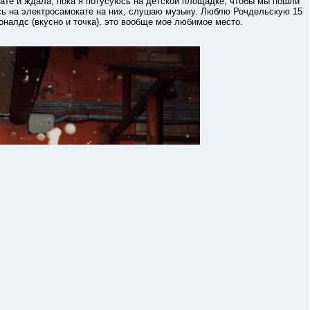
кате и ждала, пока я потусуюсь на детской площадке, чтобы мы пошли
сь на электросамокате на них, слушаю музыку. Люблю Рочдельскую 15
оналдс (вкусно и точка), это вообще мое любимое место.