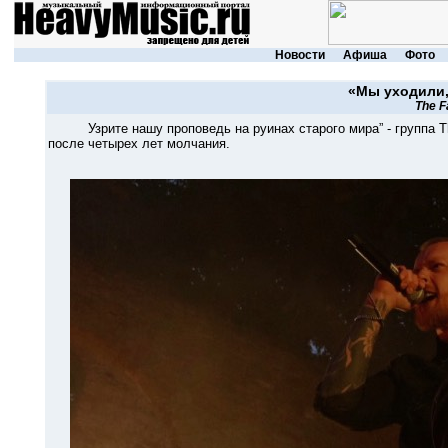
Новости
Афиша
Фото
«Мы уходили,
The Fa
Узрите нашу проповедь на руинах старого мира” - группа The F
после четырех лет молчания.