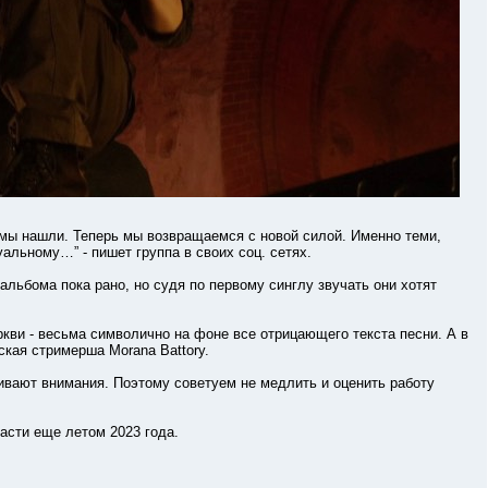
ы нашли. Теперь мы возвращаемся с новой силой. Именно теми,
уальному…” - пишет группа в своих соц. сетях.
бома пока рано, но судя по первому синглу звучать они хотят
кви - весьма символично на фоне все отрицающего текста песни. А в
ская стримерша Morana Battory.
т внимания. Поэтому советуем не медлить и оценить работу
ти еще летом 2023 года.