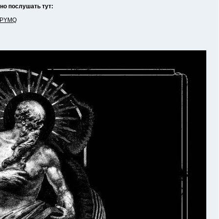
но послушать тут:
F5PYMQ