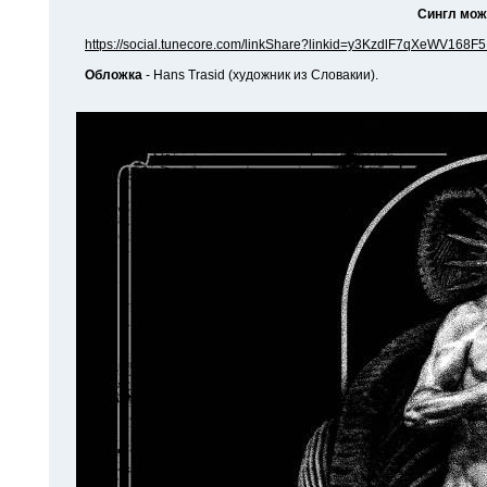
Сингл мож
https://social.tunecore.com/linkShare?linkid=y3KzdlF7qXeWV168
Обложка
- Hans Trasid (художник из Словакии).