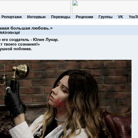
Репортажи
Интервью
Переводы
Рецензии
Группы
VK
YouT
самая большая любовь.»
lektroterapi
и его создатель - Юлия Лунар.
т твоего сознания!»
ушкой поближе.