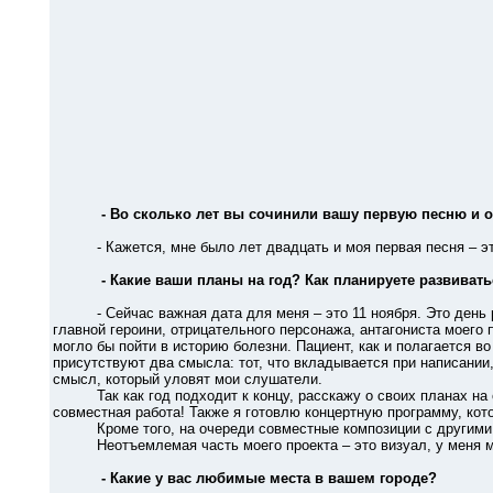
- Во сколько лет вы сочинили вашу первую песню и 
- Кажется, мне было лет двадцать и моя первая песня – это р
- Какие ваши планы на год? Как планируете развиват
- Сейчас важная дата для меня – это 11 ноября. Это день рел
главной героини, отрицательного персонажа, антагониста моего пр
могло бы пойти в историю болезни. Пациент, как и полагается в
присутствуют два смысла: тот, что вкладывается при написании, 
смысл, который уловят мои слушатели.
Так как год подходит к концу, расскажу о своих планах на сл
совместная работа! Также я готовлю концертную программу, ко
Кроме того, на очереди совместные композиции с другими му
Неотъемлемая часть моего проекта – это визуал, у меня мно
- Какие у вас любимые места в вашем городе?