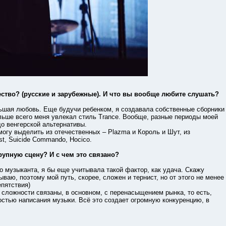
ство? (русские и зарубежные). И что вы вообще любите слушать?
ая любовь. Еще будучи ребенком, я создавала собственные сборники
ольше всего меня увлекал стиль Trance. Вообще, разные периоды моей
до венгерской альтернативы.
гу выделить из отечественных – Plazma и Король и Шут, из
st, Suicide Commando, Hocico.
рупную сцену? И с чем это связано?
узыканта, я бы еще учитывала такой фактор, как удача. Скажу
ываю, поэтому мой путь, скорее, сложен и тернист, но от этого не менее
епятствия)
ложности связаны, в основном, с перенасыщением рынка, то есть,
ностью написания музыки. Всё это создает огромную конкуренцию, в