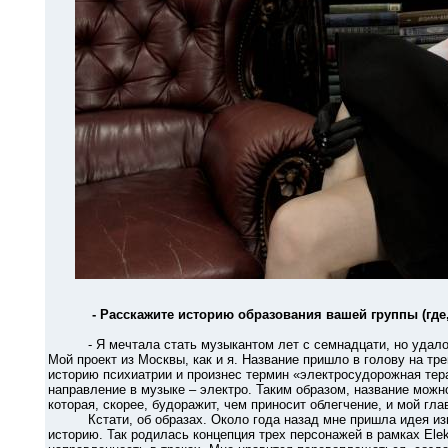
- Расскажите историю образования вашей группы (где,
- Я мечтала стать музыкантом лет с семнадцати, но удалось
Мой проект из Москвы, как и я. Название пришло в голову на тр
историю психиатрии и произнес термин «электросудорожная терап
направление в музыке – электро. Таким образом, название можно
которая, скорее, будоражит, чем приносит облегчение, и мой гла
Кстати, об образах. Около года назад мне пришла идея изме
историю. Так родилась концепция трех персонажей в рамках Elek