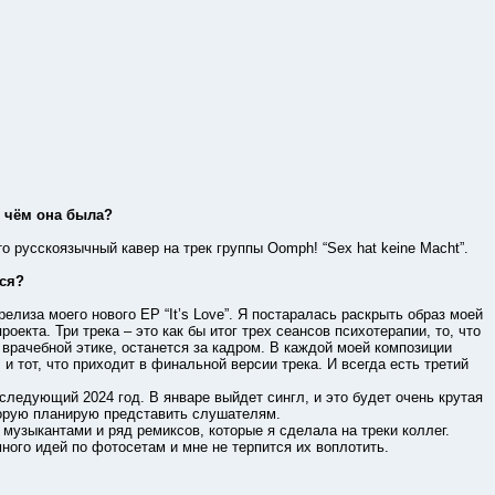
о чём она была?
усскоязычный кавер на трек группы Oomph! “Sex hat keine Macht”.
ься?
иза моего нового ЕР “It’s Love”. Я постаралась раскрыть образ моей
оекта. Три трека – это как бы итог трех сеансов психотерапии, то, что
о врачебной этике, останется за кадром. В каждой моей композиции
и тот, что приходит в финальной версии трека. И всегда есть третий
едующий 2024 год. В январе выйдет сингл, и это будет очень крутая
торую планирую представить слушателям.
зыкантами и ряд ремиксов, которые я сделала на треки коллег.
го идей по фотосетам и мне не терпится их воплотить.