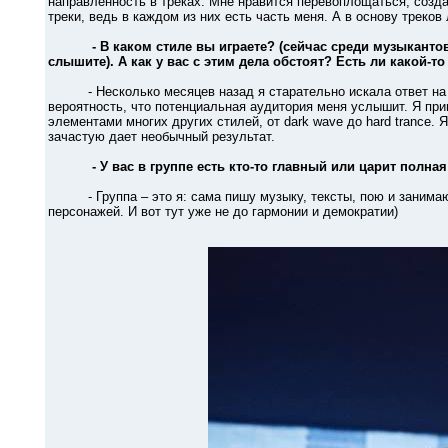
направленность в треках. Мне нравится перевоплощаться, созда
треки, ведь в каждом из них есть часть меня. А в основу треков
- В каком стиле вы играете? (сейчас среди музыкантов
слышите). А как у вас с этим дела обстоят? Есть ли какой-т
- Несколько месяцев назад я старательно искала ответ на эт
вероятность, что потенциальная аудитория меня услышит. Я пришл
элементами многих других стилей, от dark wave до hard trance. 
зачастую дает необычный результат.
- У вас в группе есть кто-то главный или царит полна
- Группа – это я: сама пишу музыку, тексты, пою и занимаюсь
персонажей. И вот тут уже не до гармонии и демократии)