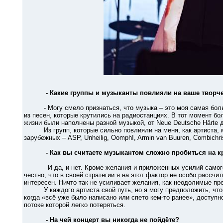
- Какие группы и музыканты повлияли на ваше творче
- Могу смело признаться, что музыка – это моя самая больш
из песен, которые крутились на радиостанциях. В тот момент б
жизни были наполнены разной музыкой, от Neue Deutsche Härte 
Из групп, которые сильно повлияли на меня, как артиста, мо
зарубежных – ASP, Unheilig, Oomph!, Armin van Buuren, Combichri
- Как вы считаете музыкантом сложно пробиться на к
- И да, и нет. Кроме желания и приложенных усилий самого м
честно, что в своей стратегии я на этот фактор не особо рассчит
интересен. Ничто так не усиливает желания, как неодолимые пр
У каждого артиста свой путь, но я могу предположить, что с
когда «всё уже было написано или спето кем-то ранее», доступ
потоке которой легко потеряться.
- На чей концерт вы никогда не пойдёте?