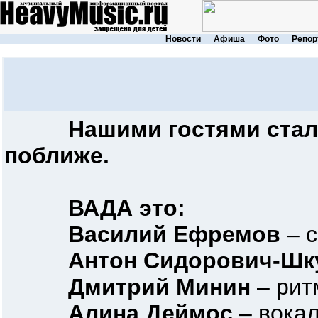
Новости
Афиша
Фото
Репор
Нашими гостями стал
поближе.
ВАДА это:
Василий Ефремов
– с
Антон Сидорович-Шк
Дмитрий Минин
– ритм
Алина Деймос
– вока