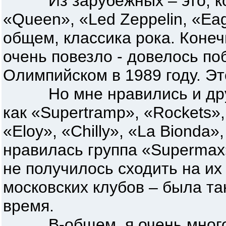
Из зарубежных – это, коне
«Queen», «Led Zeppelin, «Eagl
общем, классика рока. Конеч
очень повезло - довелось по
Олимпийском в 1989 году. Э
Но мне нравились и други
как «Supertramp», «Rockets»
«Eloy», «Chilly», «La Bionda»
нравилась группа «Supermax»
не получилось сходить на их
московских клубов – была та
время.
В-общем, я очень много 