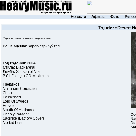
Новости
Афиша
Фото
Репор
Tsjuder
«Desert N
Оценка посетителей: оценки нет
Ваша оценка:
зарегистрируйтесь
Год издания:
2004
Стиль:
Black Metal
Лейбл:
Season of Mist
В СНГ издан CD-Maximum
Треклист:
Malignant Coronation
Ghoul
Possessed
Lord Of Swords
Helvete
Mouth Of Madness
Unholy Paragon
Со
Sacrifice (Bathory Cover)
Nag
Morbid Lust
Dra
Ant