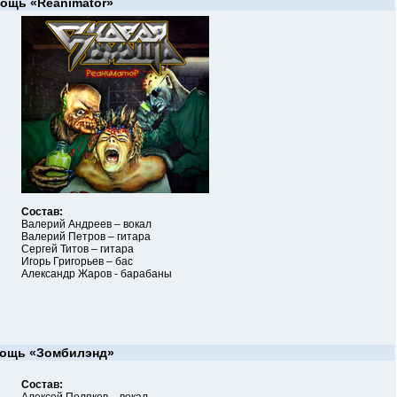
мощь
«Reanimator»
Состав:
Валерий Андреев – вокал
Валерий Петров – гитара
Сергей Титов – гитара
Игорь Григорьев – бас
Александр Жаров - барабаны
мощь
«Зомбилэнд»
Состав: