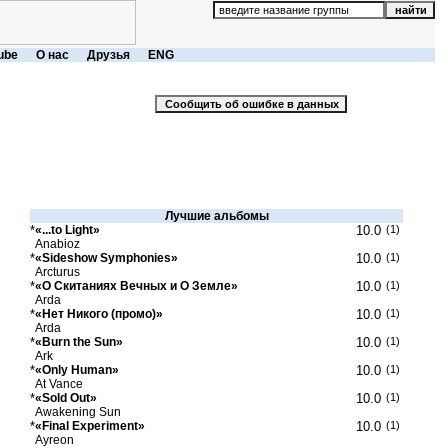
ube
О нас
Друзья
ENG
Лучшие альбомы
*
«...to Light»
10.0
(1)
Anabioz
*
«Sideshow Symphonies»
10.0
(1)
Arcturus
*
«О Скитаниях Вечных и О Земле»
10.0
(1)
Arda
*
«Нет Никого (промо)»
10.0
(1)
Arda
*
«Burn the Sun»
10.0
(1)
Ark
*
«Only Human»
10.0
(1)
At Vance
*
«Sold Out»
10.0
(1)
Awakening Sun
*
«Final Experiment»
10.0
(1)
Ayreon