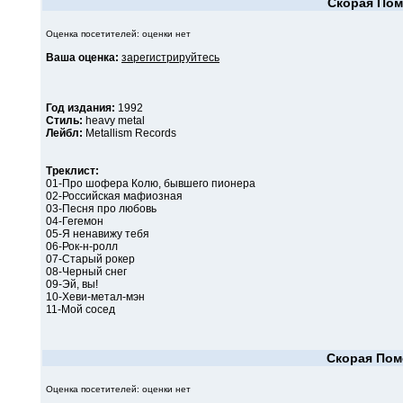
Скорая По
Оценка посетителей: оценки нет
Ваша оценка:
зарегистрируйтесь
Год издания:
1992
Стиль:
heavy metal
Лейбл:
Metallism Records
Треклист:
01-Про шофера Колю, бывшего пионера
02-Российская мафиозная
03-Песня про любовь
04-Гегемон
05-Я ненавижу тебя
06-Рок-н-ролл
07-Старый рокер
08-Черный снег
09-Эй, вы!
10-Хеви-метал-мэн
11-Мой сосед
Скорая По
Оценка посетителей: оценки нет