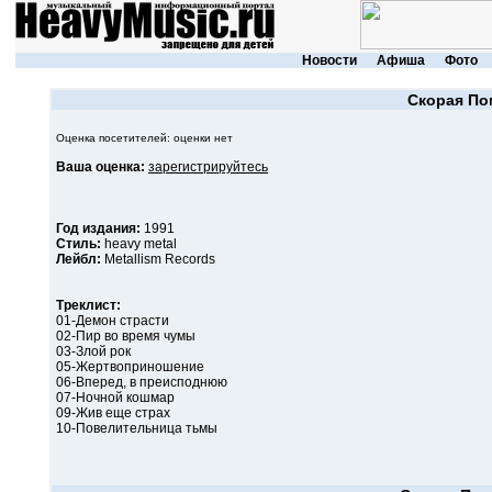
Новости
Афиша
Фото
Скорая П
Оценка посетителей: оценки нет
Ваша оценка:
зарегистрируйтесь
Год издания:
1991
Стиль:
heavy metal
Лейбл:
Metallism Records
Треклист:
01-Демон страсти
02-Пир во время чумы
03-Злой рок
05-Жертвоприношение
06-Вперед, в преисподнюю
07-Ночной кошмар
09-Жив еще страх
10-Повелительница тьмы