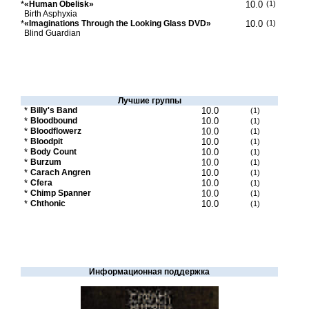
*
«Human Obelisk»
10.0
(1)
Birth Asphyxia
*
«Imaginations Through the Looking Glass DVD»
10.0
(1)
Blind Guardian
Лучшие группы
*
Billy's Band
10.0
(1)
*
Bloodbound
10.0
(1)
*
Bloodflowerz
10.0
(1)
*
Bloodpit
10.0
(1)
*
Body Count
10.0
(1)
*
Burzum
10.0
(1)
*
Carach Angren
10.0
(1)
*
Cfera
10.0
(1)
*
Chimp Spanner
10.0
(1)
*
Chthonic
10.0
(1)
Информационная поддержка