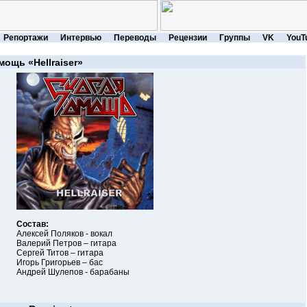
Репортажи
Интервью
Переводы
Рецензии
Группы
VK
YouT
омощь
«Hellraiser»
Состав:
Алексей Поляков - вокал
Валерий Петров – гитара
Сергей Титов – гитара
Игорь Григорьев – бас
Андрей Шулепов - барабаны