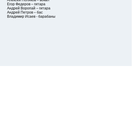
Алексей Поляков – вокал
Егор Федеров – гитара
Андрей Воропай – гитара
Андрей Петров – бас
Владимир Исаев - барабаны