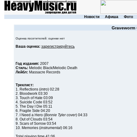
Новости
Афиша
Фото
Graveworm
Оценка посетителей: оценки нет
Ваша оценка:
зарегистрируйтесь
Год издания:
2007
Стиль:
Melodic Black/Melodic Death
Лейбл:
Massacre Records
Треклист:
1. Reflections (
intro
) 02:28
2. Bloodwork 03:30
3. Touch of Hate 03:09
4. Suicide Code 03:52
5. The Day I Die 05:11
6. Fragile Side 04:20
7. I Need a Hero (
Bonnie Tyler cover
) 04:33
8. Out of Clouds 03:54
9. Scars of Sorrow 03:54
10. Memories (
instrumental
) 06:16
Total playing time 41:06