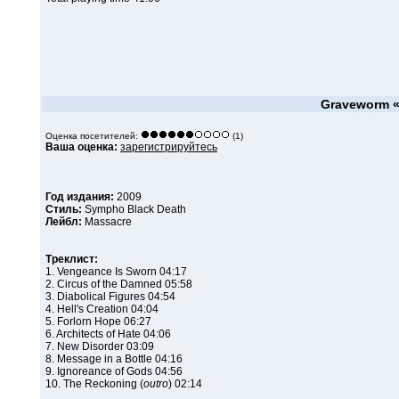
Graveworm
«
Оценка посетителей:
(1)
Ваша оценка:
зарегистрируйтесь
Год издания:
2009
Стиль:
Sympho Black Death
Лейбл:
Massacre
Треклист:
1. Vengeance Is Sworn 04:17
2. Circus of the Damned 05:58
3. Diabolical Figures 04:54
4. Hell's Creation 04:04
5. Forlorn Hope 06:27
6. Architects of Hate 04:06
7. New Disorder 03:09
8. Message in a Bottle 04:16
9. Ignoreance of Gods 04:56
10. The Reckoning (
outro
) 02:14