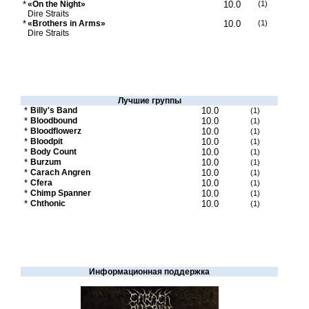
*
«On the Night»
10.0
(1)
Dire Straits
*
«Brothers in Arms»
10.0
(1)
Dire Straits
Лучшие группы
*
Billy's Band
10.0
(1)
*
Bloodbound
10.0
(1)
*
Bloodflowerz
10.0
(1)
*
Bloodpit
10.0
(1)
*
Body Count
10.0
(1)
*
Burzum
10.0
(1)
*
Carach Angren
10.0
(1)
*
Cfera
10.0
(1)
*
Chimp Spanner
10.0
(1)
*
Chthonic
10.0
(1)
Информационная поддержка