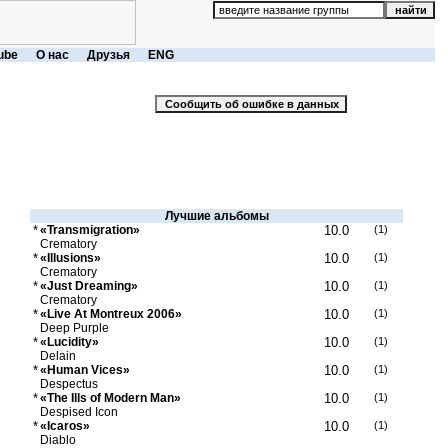
ube
О нас
Друзья
ENG
Лучшие альбомы
*
«Transmigration»
10.0
(1)
Crematory
*
«Illusions»
10.0
(1)
Crematory
*
«Just Dreaming»
10.0
(1)
Crematory
*
«Live At Montreux 2006»
10.0
(1)
Deep Purple
*
«Lucidity»
10.0
(1)
Delain
*
«Human Vices»
10.0
(1)
Despectus
*
«The Ills of Modern Man»
10.0
(1)
Despised Icon
*
«Icaros»
10.0
(1)
Diablo