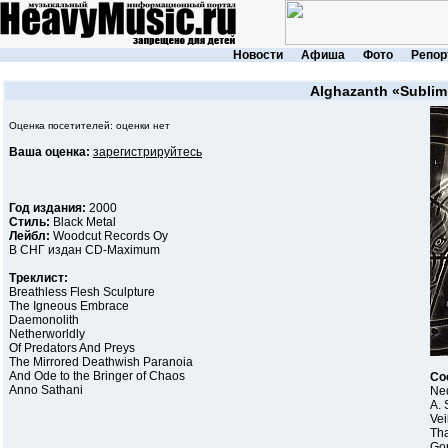
Новости
Афиша
Фото
Репор
Alghazanth
«Sublim
Оценка посетителей: оценки нет
Ваша оценка:
зарегистрируйтесь
Год издания:
2000
Стиль:
Black Metal
Лейбл:
Woodcut Records Oy
В СНГ издан CD-Maximum
Треклист:
Breathless Flesh Sculpture
The Igneous Embrace
Daemonolith
Netherworldly
Of Predators And Preys
The Mirrored Deathwish Paranoia
And Ode to the Bringer of Chaos
Со
Anno Sathani
Ned
A. 
Vei
Tha
Gor