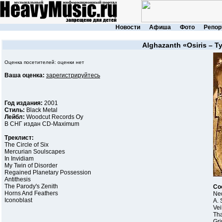
Новости
Афиша
Фото
Репор
Alghazanth
«Osiris – 
Оценка посетителей: оценки нет
Ваша оценка:
зарегистрируйтесь
Год издания:
2001
Стиль:
Black Metal
Лейбл:
Woodcut Records Oy
В СНГ издан CD-Maximum
Треклист:
The Circle of Six
Mercurian Soulscapes
In Invidiam
My Twin of Disorder
Regained Planetary Possession
Antithesis
The Parody's Zenith
Со
Horns And Feathers
Ned
Iconoblast
A. 
Vei
Th
Gri