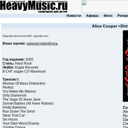
Новости
Афиша
Фото
Репор
Alice Cooper
«Dir
Оценка посетителей: оценки нет
Ваша оценка:
зарегистрируйтесь
Год издания:
2005
Стиль:
Hard Rock
Лейбл:
Eagle Records
В СНГ издан CD-Maximum
Треклист:
Woman Of Mass Distraction
Perfect
You Make Me Wanna
Dirty Diamonds
The Saga Of Jesse Jane
Sunset Babies (All Have Rabies)
Pretty Ballerina
Со
Run Down The Devil
Al
Steal That Car
Ry
Six Hours
Da
Your Own Worst Enemy
Ch
Zombie Dance
To