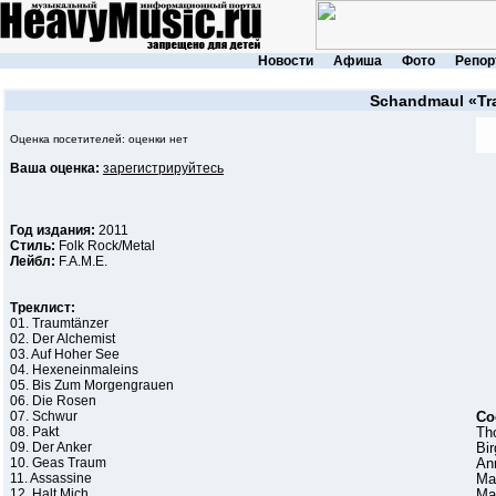
Новости
Афиша
Фото
Репор
Schandmaul
«Tr
Оценка посетителей: оценки нет
Ваша оценка:
зарегистрируйтесь
Год издания:
2011
Стиль:
Folk Rock/Metal
Лейбл:
F.A.M.E.
Треклист:
01. Traumtänzer
02. Der Alchemist
03. Auf Hoher See
04. Hexeneinmaleins
05. Bis Zum Morgengrauen
06. Die Rosen
07. Schwur
Со
08. Pakt
Th
09. Der Anker
Bi
10. Geas Traum
Ann
11. Assassine
Mar
12. Halt Mich
Mat