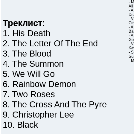
- 
All
- 
Dr
- 
Треклист:
Cr
- A
1. His Death
Ba
- A
Go
2. The Letter Of The End
- 
Ke
3. The Blood
- S
Su
4. The Summon
- 
5. We Will Go
6. Rainbow Demon
7. Two Roses
8. The Cross And The Pyre
9. Christopher Lee
10. Black