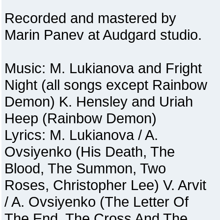
Recorded and mastered by
Marin Panev at Audgard studio.
Music: M. Lukianova and Fright
Night (all songs except Rainbow
Demon) K. Hensley and Uriah
Heep (Rainbow Demon)
Lyrics: M. Lukianova / A.
Ovsiyenko (His Death, The
Blood, The Summon, Two
Roses, Christopher Lee) V. Arvit
/ A. Ovsiyenko (The Letter Of
The End, The Cross And The