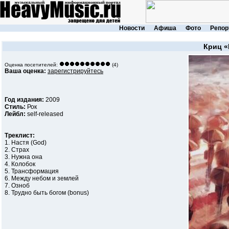
Новости
Афиша
Фото
Репор
Криц
«
Оценка посетителей:
(4)
Ваша оценка:
зарегистрируйтесь
Год издания:
2009
Стиль:
Рок
Лейбл:
self-released
Треклист:
1. Настя (God)
2. Страх
3. Нужна она
4. Колобок
5. Трансформация
6. Между небом и землей
7. Озноб
8. Трудно быть богом (bonus)