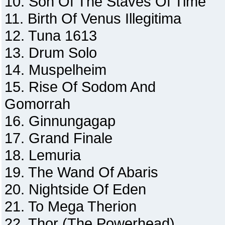
10. Son Of The Staves Of Time
11. Birth Of Venus Illegitima
12. Tuna 1613
13. Drum Solo
14. Muspelheim
15. Rise Of Sodom And
Gomorrah
16. Ginnungagap
17. Grand Finale
18. Lemuria
19. The Wand Of Abaris
20. Nightside Of Eden
21. To Mega Therion
22. Thor (The Powerhead)