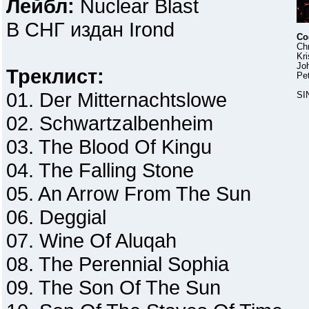
Лейбл:
Nuclear Blast
В СНГ издан Irond
Со
Chr
Kri
Jo
Треклист:
Pet
01. Der Mitternachtslowe
SI
02. Schwartzalbenheim
03. The Blood Of Kingu
04. The Falling Stone
05. An Arrow From The Sun
06. Deggial
07. Wine Of Aluqah
08. The Perennial Sophia
09. The Son Of The Sun