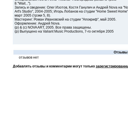
8."Wait...").
Запись и сведение: Олег Изотов, Костя Ганулич и Андрей Nova на "N
Art's Studio", 2004-2005; Игорь Лобанов на студии "Home Sweet Home"
март 2005 (трэки 5, 8).
Мастеринг: Роман Ивановский на студии "Апокриф", май 2005.
Оформление: Андрей Nova.
(p) & (c) NOVA ART, 2005. Все права защищены.
(p) Выпущено на Valiant Music Productions, 7-го октября 2005
Отзывы 
отзывов нет
Добавлять отзывы и комментарии могут только
зарегистрированн