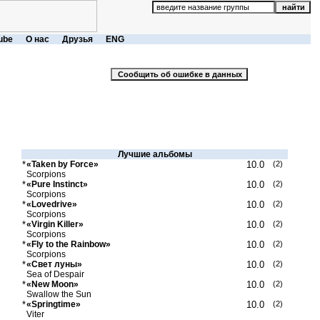
ube
О нас
Друзья
ENG
Лучшие альбомы
*
«Taken by Force»
10.0
(2)
Scorpions
*
«Pure Instinct»
10.0
(2)
Scorpions
*
«Lovedrive»
10.0
(2)
Scorpions
*
«Virgin Killer»
10.0
(2)
Scorpions
*
«Fly to the Rainbow»
10.0
(2)
Scorpions
*
«Свет луны»
10.0
(2)
Sea of Despair
*
«New Moon»
10.0
(2)
Swallow the Sun
*
«Springtime»
10.0
(2)
Viter