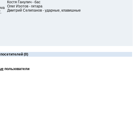
Костя Ганулич - бас
Олег Изотов - гитара
ova
Дмитрий Селипанов - ударные, клавишные
,
посетителей (0)
ые
пользователи