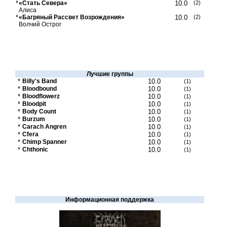
*
«Стать Севера»
10.0
(2)
Алиса
*
«Багряный Рассвет Возрождения»
10.0
(2)
Волчий Острог
Лучшие группы
*
Billy's Band
10.0
(1)
*
Bloodbound
10.0
(1)
*
Bloodflowerz
10.0
(1)
*
Bloodpit
10.0
(1)
*
Body Count
10.0
(1)
*
Burzum
10.0
(1)
*
Carach Angren
10.0
(1)
*
Cfera
10.0
(1)
*
Chimp Spanner
10.0
(1)
*
Chthonic
10.0
(1)
Информационная поддержка