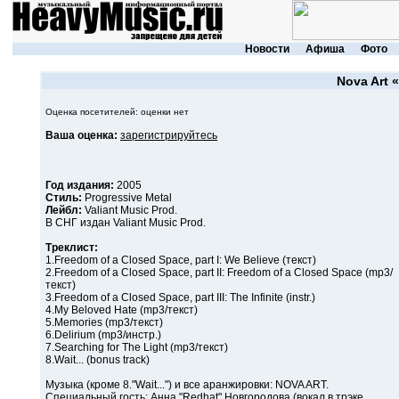
Новости
Афиша
Фото
Nova Art
«
Оценка посетителей: оценки нет
Ваша оценка:
зарегистрируйтесь
Год издания:
2005
Стиль:
Progressive Metal
Лейбл:
Valiant Music Prod.
В СНГ издан Valiant Music Prod.
Треклист:
1.Freedom of a Closed Space, part I: We Believe (текст)
2.Freedom of a Closed Space, part II: Freedom of a Closed Space (mp3/
текст)
3.Freedom of a Closed Space, part III: The Infinite (instr.)
4.My Beloved Hate (mp3/текст)
5.Memories (mp3/текст)
6.Delirium (mp3/инстр.)
7.Searching for The Light (mp3/текст)
8.Wait... (bonus track)
Музыка (кроме 8."Wait...") и все аранжировки: NOVA ART.
Специальный гость: Анна "Redhat" Новгородова (вокал в трэке