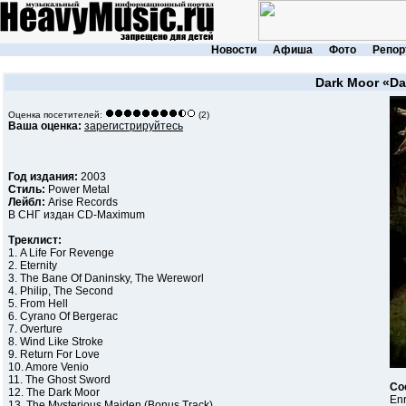
Новости
Афиша
Фото
Репор
Dark Moor
«Da
Оценка посетителей:
(2)
Ваша оценка:
зарегистрируйтесь
Год издания:
2003
Стиль:
Power Metal
Лейбл:
Arise Records
В СНГ издан CD-Maximum
Треклист:
1. A Life For Revenge
2. Eternity
3. The Bane Of Daninsky, The Wereworl
4. Philip, The Second
5. From Hell
6. Cyrano Of Bergerac
7. Overture
8. Wind Like Stroke
9. Return For Love
10. Amore Venio
11. The Ghost Sword
Со
12. The Dark Moor
Enr
13. The Mysterious Maiden (Bonus Track)