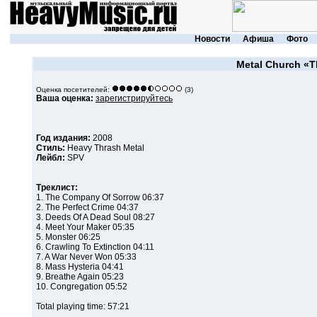
Новости
Афиша
Фото
Metal Church
«T
Оценка посетителей:
(3)
Ваша оценка:
зарегистрируйтесь
Год издания:
2008
Стиль:
Heavy Thrash Metal
Лейбл:
SPV
Треклист:
1. The Company Of Sorrow 06:37
2. The Perfect Crime 04:37
3. Deeds Of A Dead Soul 08:27
4. Meet Your Maker 05:35
5. Monster 06:25
6. Crawling To Extinction 04:11
7. A War Never Won 05:33
8. Mass Hysteria 04:41
9. Breathe Again 05:23
10. Congregation 05:52
Total playing time: 57:21