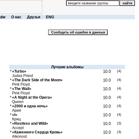
ube
О нас
Друзья
ENG
Лучшие альбомы
*
«Turbo»
10.0
(4)
Judas Priest
*
«The Dark Side of the Moon»
10.0
(4)
Pink Floyd
*
«The Wall»
10.0
(4)
Pink Floyd
*
«A Night at the Opera»
10.0
(4)
Queen
*
«2000 и одна ночь»
10.0
(4)
Ария
*
«I»
10.0
(4)
Криц
*
«Restless and Wild»
10.0
(3)
Accept
*
«Каменного Сердца Кровь»
10.0
(3)
Alkonost