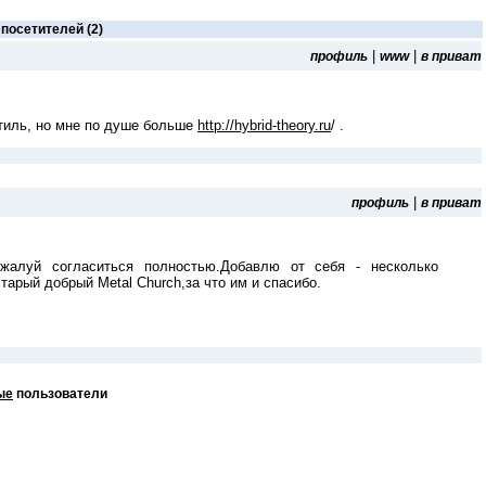
посетителей (2)
|
|
профиль
www
в приват
тиль, но мне по душе больше
http://hybrid-theory.ru
/ .
|
профиль
в приват
жалуй согласиться полностью.Добавлю от себя - несколько
тарый добрый Metal Church,за что им и спасибо.
ые
пользователи