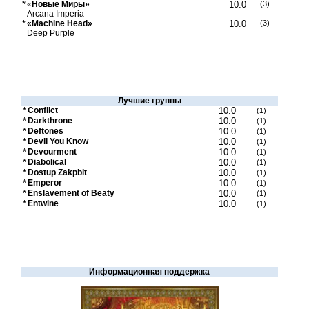
*
«Новые Миры»
10.0
(3)
Arcana Imperia
*
«Machine Head»
10.0
(3)
Deep Purple
Лучшие группы
*
Conflict
10.0
(1)
*
Darkthrone
10.0
(1)
*
Deftones
10.0
(1)
*
Devil You Know
10.0
(1)
*
Devourment
10.0
(1)
*
Diabolical
10.0
(1)
*
Dostup Zakpbit
10.0
(1)
*
Emperor
10.0
(1)
*
Enslavement of Beaty
10.0
(1)
*
Entwine
10.0
(1)
Информационная поддержка