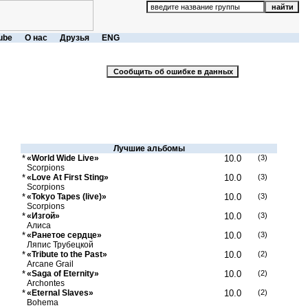
ube
О нас
Друзья
ENG
Лучшие альбомы
*
«World Wide Live»
10.0
(3)
Scorpions
*
«Love At First Sting»
10.0
(3)
Scorpions
*
«Tokyo Tapes (live)»
10.0
(3)
Scorpions
*
«Изгой»
10.0
(3)
Алиса
*
«Ранетое сердце»
10.0
(3)
Ляпис Трубецкой
*
«Tribute to the Past»
10.0
(2)
Arcane Grail
*
«Saga of Eternity»
10.0
(2)
Archontes
*
«Eternal Slaves»
10.0
(2)
Bohema