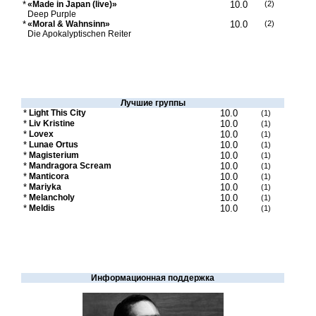
*
«Made in Japan (live)»
10.0
(2)
Deep Purple
*
«Moral & Wahnsinn»
10.0
(2)
Die Apokalyptischen Reiter
Лучшие группы
*
Light This City
10.0
(1)
*
Liv Kristine
10.0
(1)
*
Lovex
10.0
(1)
*
Lunae Ortus
10.0
(1)
*
Magisterium
10.0
(1)
*
Mandragora Scream
10.0
(1)
*
Manticora
10.0
(1)
*
Mariyka
10.0
(1)
*
Melancholy
10.0
(1)
*
Meldis
10.0
(1)
Информационная поддержка