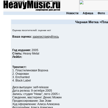
Новости
Афиша
Фото
Черная Метка
«Пла
Оценка посетителей: оценки нет
Ваша оценка:
зарегистрируйтесь
Год издания:
2005
Стиль:
Heavy Metal
Лейбл:
Треклист:
1. Пластилиновая Ворона
2. Очарован
3. Enchanted
4. Black Label
Диск выпущен: self-release
Дата релиза: 9 октября 2005
Запись: студия "Нева", лето 2005 г.
Сведение, мастеринг: Денис Можин
Продюссирование: Зак Эсви
Худ оформление: Алиса Алексина
Фотографии: Алиса Алексина