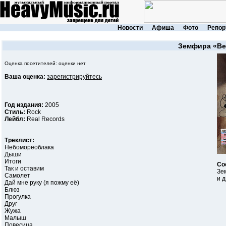
Новости
Афиша
Фото
Репор
Земфира
«Ве
Оценка посетителей: оценки нет
Ваша оценка:
зарегистрируйтесь
Год издания:
2005
Стиль:
Rock
Лейбл:
Real Records
Треклист:
Небомореоблака
Дыши
Итоги
Со
Так и оставим
Зе
Самолет
и 
Дай мне руку (я пожму её)
Блюз
Прогулка
Друг
Жужа
Малыш
Повесица